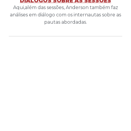
DIÁLOGOS SOBRE AS SESSÕES
Aqui,além das sessões, Anderson também faz
análises em diálogo com os internautas sobre as
pautas abordadas.
ATIVIDADE PARLAMENTAR
ATAS E RELATÓRIOS