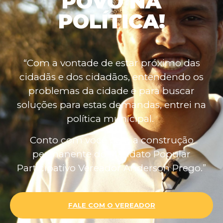
POVO NA
POLÍTICA!
“Com a vontade de estar próximo das
cidadãs e dos cidadãos, entendendo os
problemas da cidade e para buscar
soluções para estas demandas, entrei na
política municipal.
Conto com você para a construção
permanente do Mandato Popular
Participativo Vereador Anderson Prego.”
FALE COM O VEREADOR