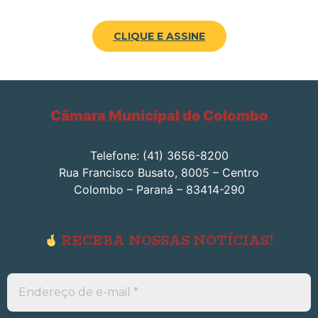
CLIQUE E ASSINE
Câmara Municipal de Colombo
Telefone: (41) 3656-8200
Rua Francisco Busato, 8005 – Centro
Colombo – Paraná – 83414-290
RECEBA NOSSAS NOTÍCIAS!
Endereço
de
e-