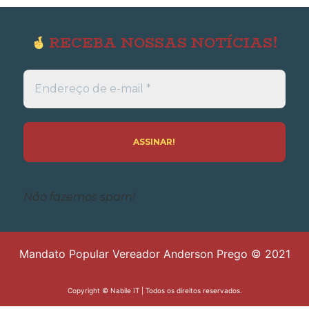
RECEBA NOSSAS NOTÍCIAS!
Endereço
de
e-
mail
*
Não fazemos spam!
Mandato Popular Vereador Anderson Prego © 2021
Copyright ©
Nabile IT
| Todos os direitos reservados.