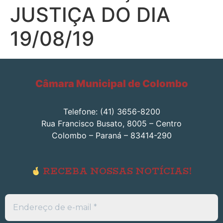
JUSTIÇA DO DIA
19/08/19
Câmara Municipal de Colombo
Telefone: (41) 3656-8200
Rua Francisco Busato, 8005 – Centro
Colombo – Paraná – 83414-290
RECEBA NOSSAS NOTÍCIAS!
Endereço
de
e-