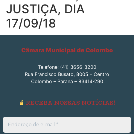
JUSTIÇA, DIA
17/09/18
Câmara Municipal de Colombo
Telefone: (41) 3656-8200
Rua Francisco Busato, 8005 – Centro
Colombo – Paraná – 83414-290
RECEBA NOSSAS NOTÍCIAS!
Endereço
de
e-