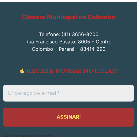
Câmara Municipal de Colombo
Telefone: (41) 3656-8200
Rua Francisco Busato, 8005 – Centro
Colombo – Paraná – 83414-290
RECEBA NOSSAS NOTÍCIAS!
Endereço
de
e-
mail
*
Não fazemos spam!