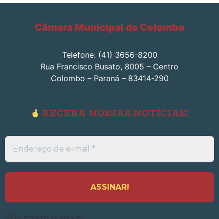
Câmara Municipal de Colombo
Telefone: (41) 3656-8200
Rua Francisco Busato, 8005 – Centro
Colombo – Paraná – 83414-290
RECEBA NOSSAS NOTÍCIAS!
Endereço
de
e-
mail
*
Não fazemos spam!