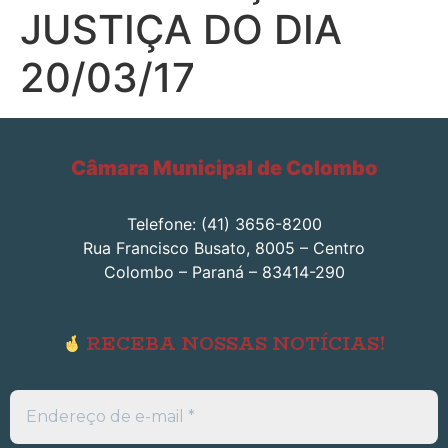
JUSTIÇA DO DIA
20/03/17
Câmara Municipal de Colombo
Telefone: (41) 3656-8200
Rua Francisco Busato, 8005 – Centro
Colombo – Paraná – 83414-290
RECEBA NOSSAS NOTÍCIAS!
Endereço
de
e-