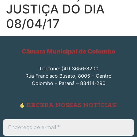
JUSTIÇA DO DIA
08/04/17
Câmara Municipal de Colombo
Telefone: (41) 3656-8200
Rua Francisco Busato, 8005 – Centro
Colombo – Paraná – 83414-290
RECEBA NOSSAS NOTÍCIAS!
Endereço
de
e-