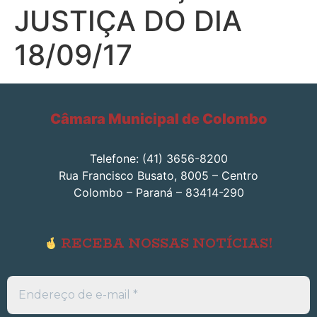
JUSTIÇA DO DIA
18/09/17
Câmara Municipal de Colombo
Telefone: (41) 3656-8200
Rua Francisco Busato, 8005 – Centro
Colombo – Paraná – 83414-290
RECEBA NOSSAS NOTÍCIAS!
Endereço
de
e-