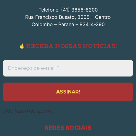
Telefone: (41) 3656-8200
Rua Francisco Busato, 8005 – Centro
Colombo – Paraná – 83414-290
RECEBA NOSSAS NOTÍCIAS!
Endereço
de
e-
mail
*
Não fazemos spam!
REDES SOCIAIS