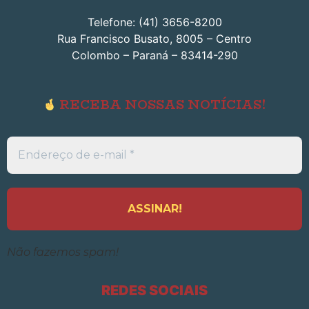
Telefone: (41) 3656-8200
Rua Francisco Busato, 8005 – Centro
Colombo – Paraná – 83414-290
RECEBA NOSSAS NOTÍCIAS!
Endereço
de
e-
mail
*
Não fazemos spam!
REDES SOCIAIS