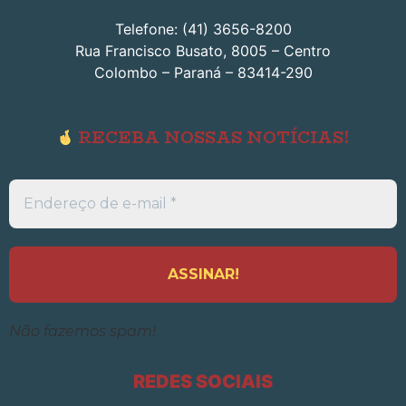
Telefone: (41) 3656-8200
Rua Francisco Busato, 8005 – Centro
Colombo – Paraná – 83414-290
RECEBA NOSSAS NOTÍCIAS!
Endereço
de
e-
mail
*
Não fazemos spam!
REDES SOCIAIS