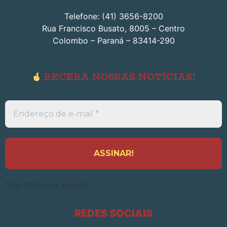
Telefone: (41) 3656-8200
Rua Francisco Busato, 8005 – Centro
Colombo – Paraná – 83414-290
RECEBA NOSSAS NOTÍCIAS!
Endereço
de
e-
mail
*
Não fazemos spam!
REDES SOCIAIS