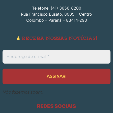
Telefone: (41) 3656-8200
Rua Francisco Busato, 8005 – Centro
Colombo – Paraná – 83414-290
RECEBA NOSSAS NOTÍCIAS!
Endereço
de
e-
mail
*
Não fazemos spam!
REDES SOCIAIS