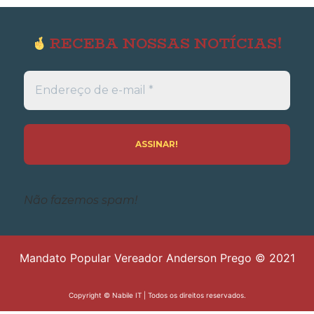
RECEBA NOSSAS NOTÍCIAS!
Endereço
de
e-
mail
*
Não fazemos spam!
Mandato Popular Vereador Anderson Prego © 2021
Copyright ©
Nabile IT
| Todos os direitos reservados.