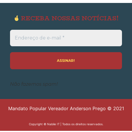
RECEBA NOSSAS NOTÍCIAS!
Endereço
de
e-
mail
*
Não fazemos spam!
Mandato Popular Vereador Anderson Prego © 2021
Copyright ©
Nabile IT
| Todos os direitos reservados.