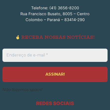
Telefone: (41) 3656-8200
Rua Francisco Busato, 8005 – Centro
Colombo – Paraná – 83414-290
RECEBA NOSSAS NOTÍCIAS!
Endereço
de
e-
mail
*
Não fazemos spam!
REDES SOCIAIS