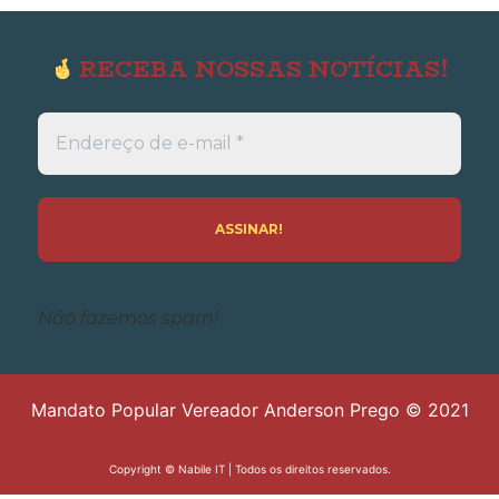
RECEBA NOSSAS NOTÍCIAS!
Endereço
de
e-
mail
*
Não fazemos spam!
Mandato Popular Vereador Anderson Prego © 2021
Copyright ©
Nabile IT
| Todos os direitos reservados.