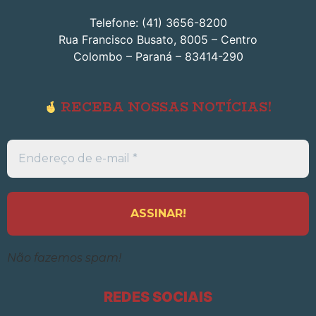
Telefone: (41) 3656-8200
Rua Francisco Busato, 8005 – Centro
Colombo – Paraná – 83414-290
RECEBA NOSSAS NOTÍCIAS!
Endereço
de
e-
mail
*
Não fazemos spam!
REDES SOCIAIS