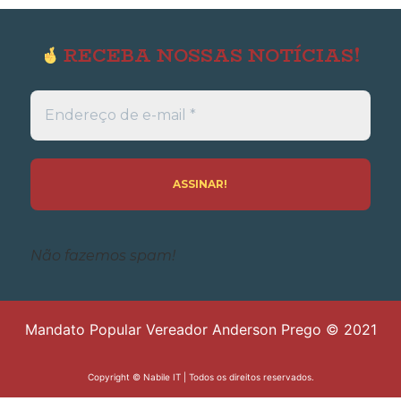
RECEBA NOSSAS NOTÍCIAS!
Endereço
de
e-
mail
*
Não fazemos spam!
Mandato Popular Vereador Anderson Prego © 2021
Copyright ©
Nabile IT
| Todos os direitos reservados.