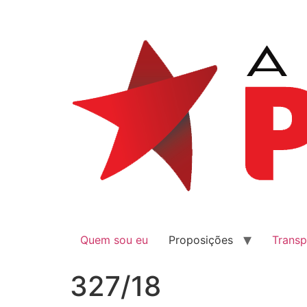
Quem sou eu
Proposições
Transp
327/18