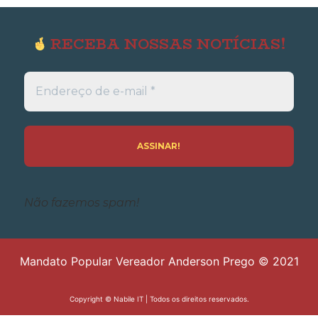
RECEBA NOSSAS NOTÍCIAS!
Endereço
de
e-
mail
*
Não fazemos spam!
Mandato Popular Vereador Anderson Prego © 2021
Copyright ©
Nabile IT
| Todos os direitos reservados.