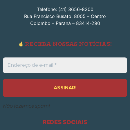
Telefone: (41) 3656-8200
Rua Francisco Busato, 8005 – Centro
Colombo – Paraná – 83414-290
RECEBA NOSSAS NOTÍCIAS!
Endereço
de
e-
mail
*
Não fazemos spam!
REDES SOCIAIS