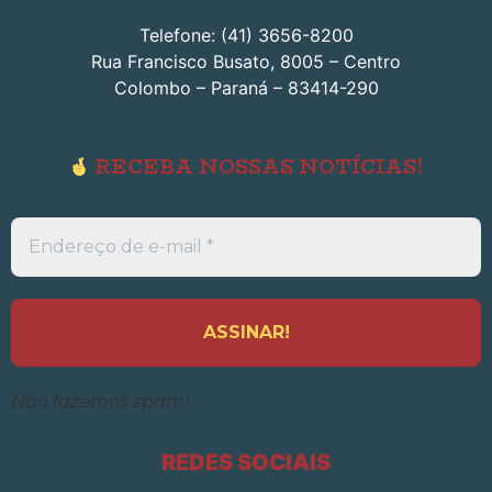
Telefone: (41) 3656-8200
Rua Francisco Busato, 8005 – Centro
Colombo – Paraná – 83414-290
RECEBA NOSSAS NOTÍCIAS!
Endereço
de
e-
mail
*
Não fazemos spam!
REDES SOCIAIS