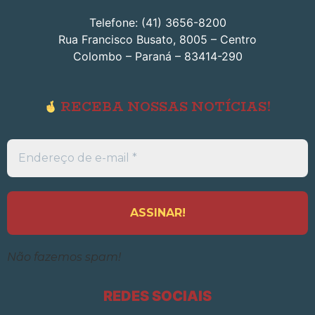
Telefone: (41) 3656-8200
Rua Francisco Busato, 8005 – Centro
Colombo – Paraná – 83414-290
RECEBA NOSSAS NOTÍCIAS!
Endereço
de
e-
mail
*
Não fazemos spam!
REDES SOCIAIS