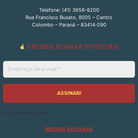
Telefone: (41) 3656-8200
Rua Francisco Busato, 8005 – Centro
Colombo – Paraná – 83414-290
RECEBA NOSSAS NOTÍCIAS!
Endereço
de
e-
mail
*
Não fazemos spam!
REDES SOCIAIS