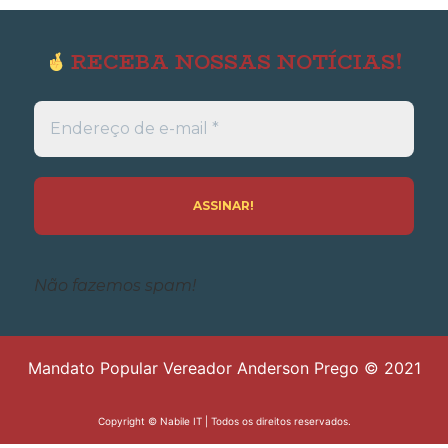
RECEBA NOSSAS NOTÍCIAS!
Endereço
de
e-
mail
*
Não fazemos spam!
Mandato Popular Vereador Anderson Prego © 2021
Copyright ©
Nabile IT
| Todos os direitos reservados.