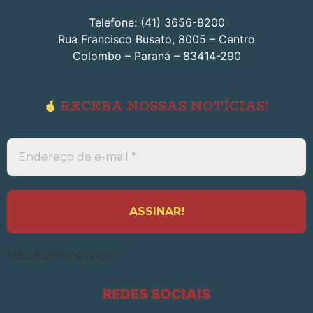
Telefone: (41) 3656-8200
Rua Francisco Busato, 8005 – Centro
Colombo – Paraná – 83414-290
RECEBA NOSSAS NOTÍCIAS!
Endereço
de
e-
mail
*
Não fazemos spam!
REDES SOCIAIS