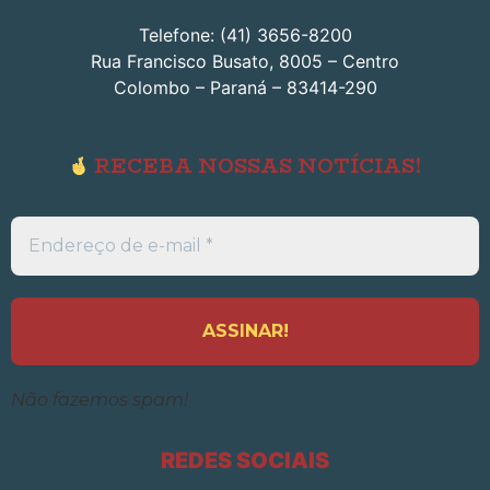
Telefone: (41) 3656-8200
Rua Francisco Busato, 8005 – Centro
Colombo – Paraná – 83414-290
RECEBA NOSSAS NOTÍCIAS!
Endereço
de
e-
mail
*
Não fazemos spam!
REDES SOCIAIS