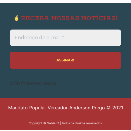
RECEBA NOSSAS NOTÍCIAS!
Endereço
de
e-
mail
*
Não fazemos spam!
Mandato Popular Vereador Anderson Prego © 2021
Copyright ©
Nabile IT
| Todos os direitos reservados.