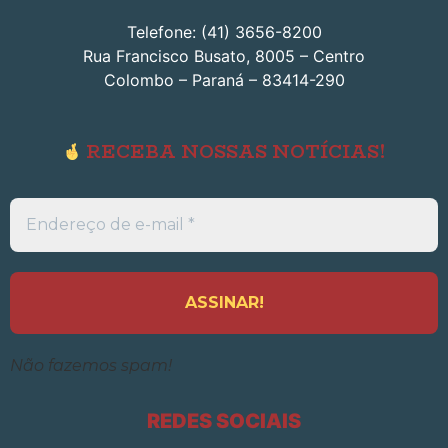
Telefone: (41) 3656-8200
Rua Francisco Busato, 8005 – Centro
Colombo – Paraná – 83414-290
RECEBA NOSSAS NOTÍCIAS!
Endereço
de
e-
mail
*
Não fazemos spam!
REDES SOCIAIS