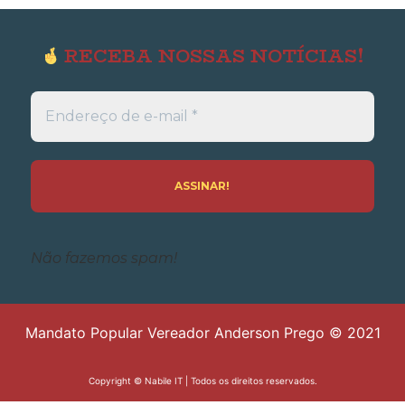
RECEBA NOSSAS NOTÍCIAS!
Endereço
de
e-
mail
*
Não fazemos spam!
Mandato Popular Vereador Anderson Prego © 2021
Copyright ©
Nabile IT
| Todos os direitos reservados.