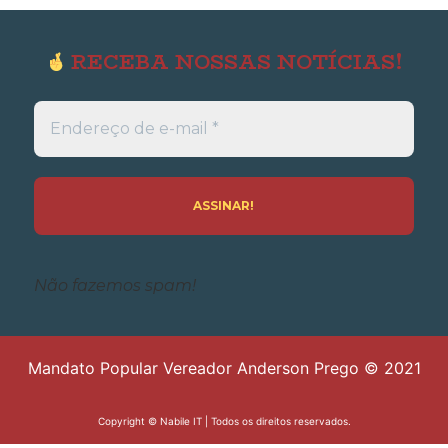
RECEBA NOSSAS NOTÍCIAS!
Endereço
de
e-
mail
*
Não fazemos spam!
Mandato Popular Vereador Anderson Prego © 2021
Copyright ©
Nabile IT
| Todos os direitos reservados.