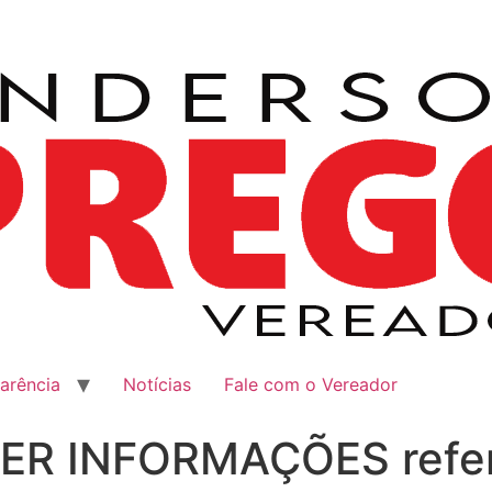
arência
Notícias
Fale com o Vereador
ER INFORMAÇÕES refer