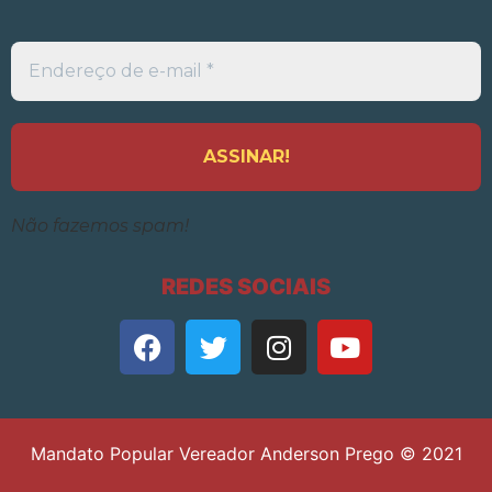
Endereço
de
e-
mail
*
Não fazemos spam!
REDES SOCIAIS
Mandato Popular Vereador Anderson Prego © 2021