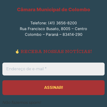
Câmara Municipal de Colombo
Telefone: (41) 3656-8200
Rua Francisco Busato, 8005 – Centro
Colombo – Paraná – 83414-290
RECEBA NOSSAS NOTÍCIAS!
Endereço
de
e-
mail
*
Não fazemos spam!