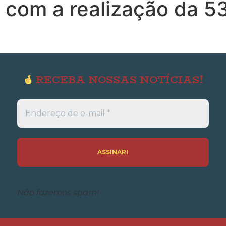
s com a realização da 5
RECEBA NOSSAS NOTÍCIAS!
Endereço
de
e-
mail
*
Não fazemos spam!