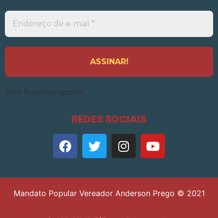
Endereço
de
e-
mail
*
Não fazemos spam!
REDES SOCIAIS
Mandato Popular Vereador Anderson Prego © 2021