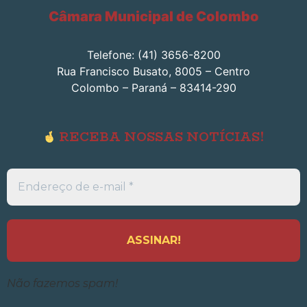
Câmara Municipal de Colombo
Telefone: (41) 3656-8200
Rua Francisco Busato, 8005 – Centro
Colombo – Paraná – 83414-290
RECEBA NOSSAS NOTÍCIAS!
Endereço
de
e-
mail
*
Não fazemos spam!