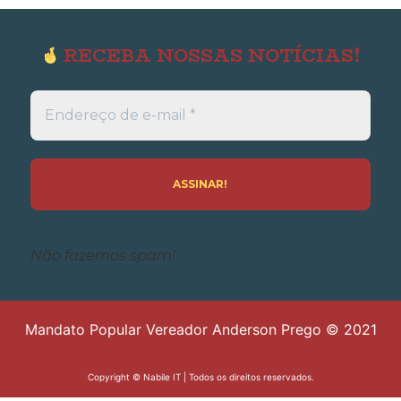
RECEBA NOSSAS NOTÍCIAS!
Endereço
de
e-
mail
*
Não fazemos spam!
Mandato Popular Vereador Anderson Prego © 2021
Copyright ©
Nabile IT
| Todos os direitos reservados.