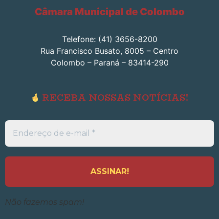
Câmara Municipal de Colombo
Telefone: (41) 3656-8200
Rua Francisco Busato, 8005 – Centro
Colombo – Paraná – 83414-290
RECEBA NOSSAS NOTÍCIAS!
Endereço
de
e-
mail
*
Não fazemos spam!