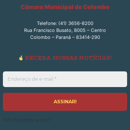
Câmara Municipal de Colombo
Telefone: (41) 3656-8200
Rua Francisco Busato, 8005 – Centro
Colombo – Paraná – 83414-290
RECEBA NOSSAS NOTÍCIAS!
Endereço
de
e-
mail
*
Não fazemos spam!