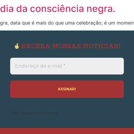
dia da consciência negra.
gra, data que é mais do que uma celebração; é um momento
RECEBA NOSSAS NOTÍCIAS!
Endereço
de
e-
mail
*
Não fazemos spam!