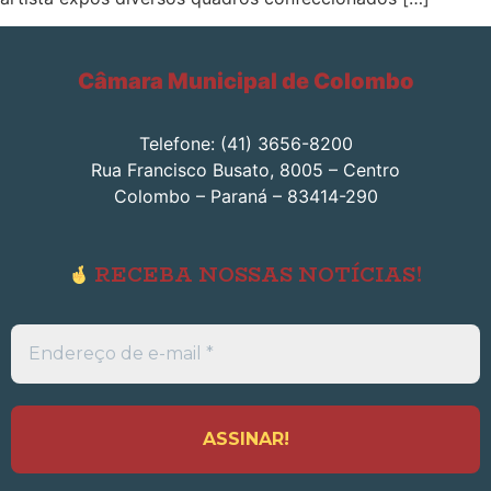
Câmara Municipal de Colombo
Telefone: (41) 3656-8200
Rua Francisco Busato, 8005 – Centro
Colombo – Paraná – 83414-290
RECEBA NOSSAS NOTÍCIAS!
Endereço
de
e-
mail
*