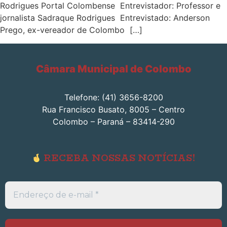
Rodrigues Portal Colombense Entrevistador: Professor e
jornalista Sadraque Rodrigues Entrevistado: Anderson
Prego, ex-vereador de Colombo […]
Câmara Municipal de Colombo
Telefone: (41) 3656-8200
Rua Francisco Busato, 8005 – Centro
Colombo – Paraná – 83414-290
RECEBA NOSSAS NOTÍCIAS!
Endereço
de
e-
mail
*