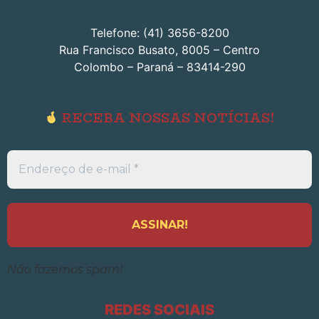
Telefone: (41) 3656-8200
Rua Francisco Busato, 8005 – Centro
Colombo – Paraná – 83414-290
RECEBA NOSSAS NOTÍCIAS!
Endereço
de
e-
mail
*
Não fazemos spam!
REDES SOCIAIS