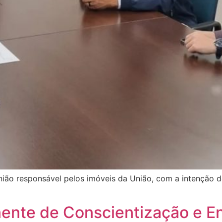
nião responsável pelos imóveis da União, com a intenção d
nente de Conscientização e E