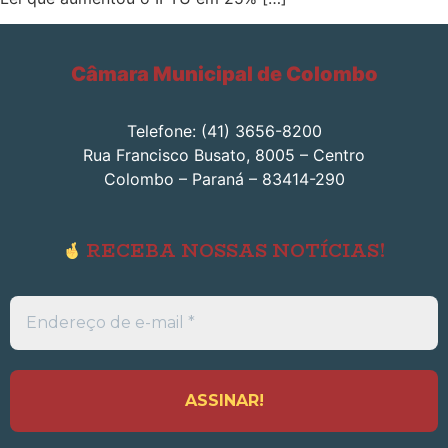
Câmara Municipal de Colombo
Telefone: (41) 3656-8200
Rua Francisco Busato, 8005 – Centro
Colombo – Paraná – 83414-290
RECEBA NOSSAS NOTÍCIAS!
Endereço
de
e-
mail
*