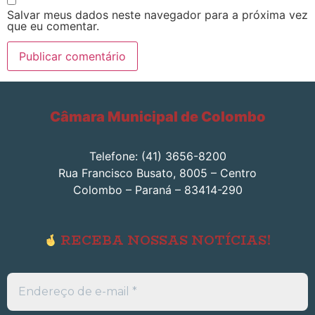
Salvar meus dados neste navegador para a próxima vez
que eu comentar.
Câmara Municipal de Colombo
Telefone: (41) 3656-8200
Rua Francisco Busato, 8005 – Centro
Colombo – Paraná – 83414-290
RECEBA NOSSAS NOTÍCIAS!
Endereço
de
e-