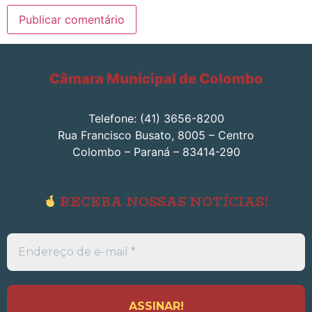
Câmara Municipal de Colombo
Telefone: (41) 3656-8200
Rua Francisco Busato, 8005 – Centro
Colombo – Paraná – 83414-290
RECEBA NOSSAS NOTÍCIAS!
Endereço
de
e-
mail
*