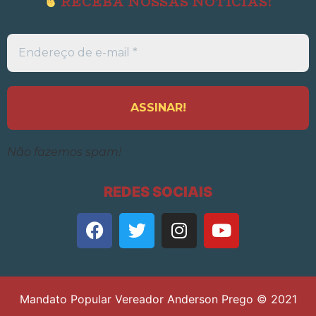
RECEBA NOSSAS NOTÍCIAS!
Endereço
de
e-
mail
*
Não fazemos spam!
REDES SOCIAIS
Mandato Popular Vereador Anderson Prego © 2021